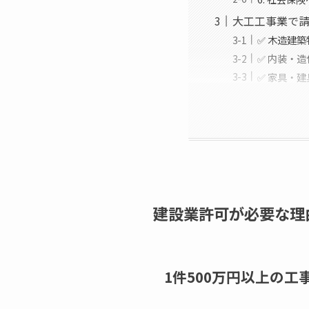
大工工事業で
✅ 木造建
✅ 内装・
✅ 家具・
建設業許可が必要な理
1件500万円以上の工