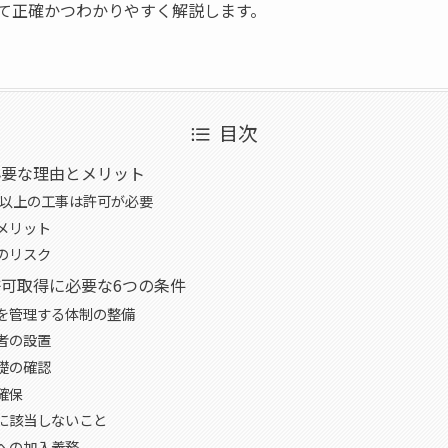
て正確かつわかりやすく解説します。
目次
必要な理由とメリット
万円以上の工事は許可が必要
メリット
のリスク
可取得に必要な6つの条件
務を管理する体制の整備
術者の設置
基礎の確認
の確保
件に該当しないこと
険への加入義務