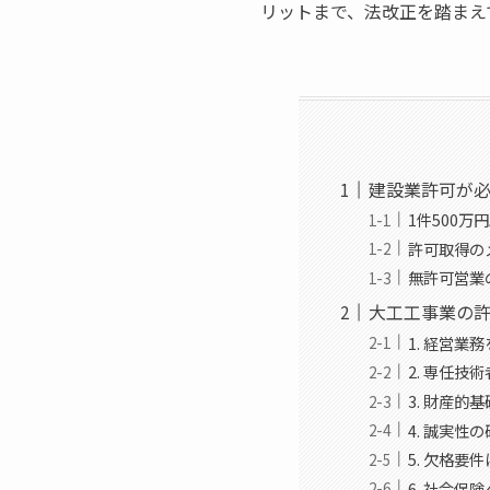
リットまで、法改正を踏まえ
建設業許可が
1件500
許可取得の
無許可営業
大工工事業の許
1. 経営業
2. 専任技
3. 財産的
4. 誠実性
5. 欠格要
6. 社会保